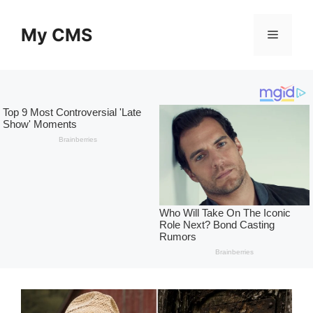
Skip
to
My CMS
Menu
content