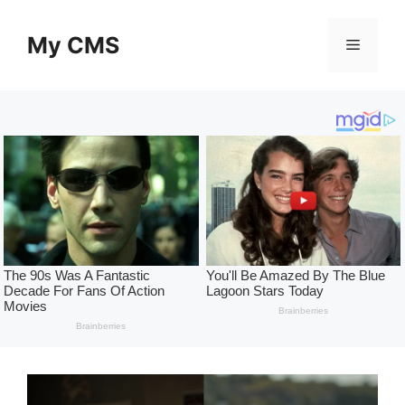
Skip
to
My CMS
Menu
content