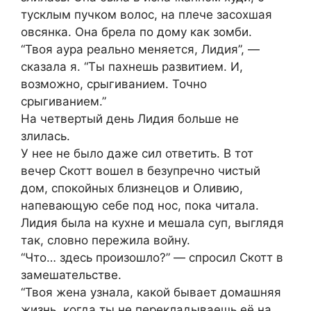
тусклым пучком волос, на плече засохшая
овсянка. Она брела по дому как зомби.
“Твоя аура реально меняется, Лидия”, —
сказала я. “Ты пахнешь развитием. И,
возможно, срыгиванием. Точно
срыгиванием.”
На четвертый день Лидия больше не
злилась.
У нее не было даже сил ответить. В тот
вечер Скотт вошел в безупречно чистый
дом, спокойных близнецов и Оливию,
напевающую себе под нос, пока читала.
Лидия была на кухне и мешала суп, выглядя
так, словно пережила войну.
“Что… здесь произошло?” — спросил Скотт в
замешательстве.
“Твоя жена узнала, какой бывает домашняя
жизнь, когда ты не перекладываешь её на