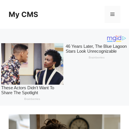
Skip
to
My CMS
Menu
content