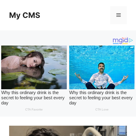
Skip
to
My CMS
Menu
content