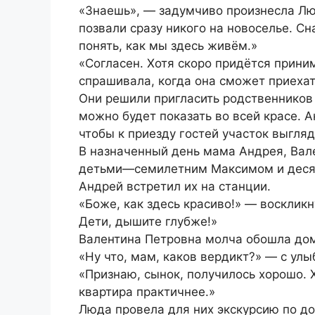
«Знаешь», — задумчиво произнесла Лю
позвали сразу никого на новоселье. С
понять, как мы здесь живём.»
«Согласен. Хотя скоро придётся приним
спрашивала, когда она сможет приехать
Они решили пригласить родственников в
можно будет показать во всей красе.
чтобы к приезду гостей участок выгля
В назначенный день мама Андрея, Вале
детьми—семилетним Максимом и десят
Андрей встретил их на станции.
«Боже, как здесь красиво!» — воскликн
Дети, дышите глубже!»
Валентина Петровна молча обошла дом,
«Ну что, мам, каков вердикт?» — с улы
«Признаю, сынок, получилось хорошо. 
квартира практичнее.»
Люда провела для них экскурсию по до