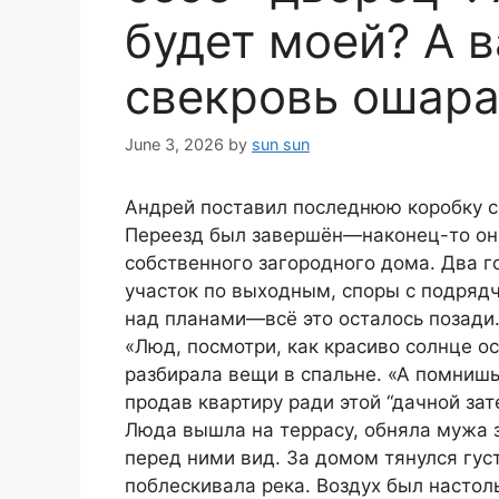
будет моей? А 
свекровь ошара
June 3, 2026
by
sun sun
Андрей поставил последнюю коробку с 
Переезд был завершён—наконец-то он
собственного загородного дома. Два г
участок по выходным, споры с подряд
над планами—всё это осталось позади
«Люд, посмотри, как красиво солнце о
разбирала вещи в спальне. «А помнишь
продав квартиру ради этой “дачной зат
Люда вышла на террасу, обняла мужа 
перед ними вид. За домом тянулся густ
поблескивала река. Воздух был настол