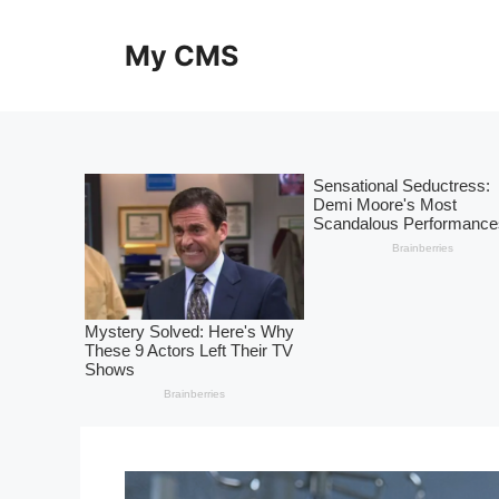
Skip
to
My CMS
content