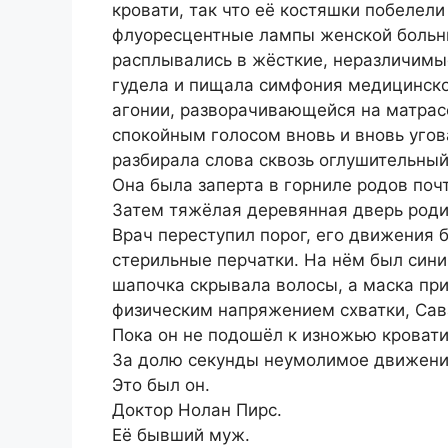
кровати, так что её костяшки побелел
флуоресцентные лампы женской больн
расплывались в жёсткие, неразличимы
гудела и пищала симфония медицинско
агонии, разворачивающейся на матрасе
спокойным голосом вновь и вновь угов
разбирала слова сквозь оглушительный,
Она была заперта в горниле родов поч
Затем тяжёлая деревянная дверь роди
Врач переступил порог, его движения 
стерильные перчатки. На нём был син
шапочка скрывала волосы, а маска пр
физическим напряжением схватки, Сав
Пока он не подошёл к изножью кровати 
За долю секунды неумолимое движение
Это был он.
Доктор Нолан Пирс.
Её бывший муж.