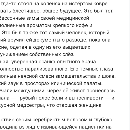
гда-то стоял на коленях на истёртом ковре
ать блестящее, общее будущее. Это был тот,
 бессонные зимы своей медицинской
аполненные ароматом крепкого кофе и
 Это был также тот самый человек, который
ий вручил ей документы о разводе, пока она
хне, одетая в одну из его выцветших
 унижением собственных слёз.
ная, уверенная осанка опытного врача
полностью парализованного. Его тёмные глаза
полные неясной смеси замешательства и шока.
ий звук в просторах клинической палаты.
вучали между ними, через её живот пронеслась
чала — грубый голос боли и выносливости — и
ежурной медсестры, что старшая женщина
ствие своим серебристым волосом и глубоко
водила взгляд с извивающейся пациентки на