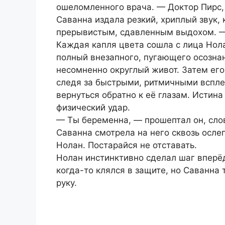
ошеломленного врача. — Доктор Пирс,
Саванна издала резкий, хриплый звук,
прерывистым, сдавленным выдохом. 
Каждая капля цвета сошла с лица Нола
полный внезапного, пугающего осознан
несомненно округлый живот. Затем его
следя за быстрыми, ритмичными вспле
вернуться обратно к её глазам. Истина 
физический удар.
— Ты беременна, — прошептал он, сло
Саванна смотрела на него сквозь осл
Нолан. Постарайся не отставать.
Нолан инстинктивно сделал шаг вперёд
когда-то клялся в защите, но Саванна
руку.