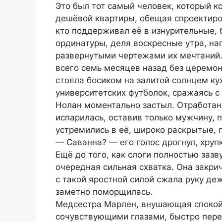
Это был тот самый человек, который ко
дешёвой квартиры, обещая спроектиров
кто поддерживал её в изнурительные,
ординатуры, деля воскресные утра, н
развернутыми чертежами их мечтаний.
всего семь месяцев назад без церемон
стояла босиком на залитой солнцем ку
университетских футболок, сражаясь с
Нолан моментально застыл. Отработан
испарилась, оставив только мужчину, 
устремились в её, широко раскрытые, 
— Саванна? — его голос дрогнул, хрупк
Ещё до того, как слоги полностью заз
очередная сильная схватка. Она закри
с такой яростной силой сжала руку д
заметно поморщилась.
Медсестра Марлен, внушающая спокой
сочувствующими глазами, быстро пере