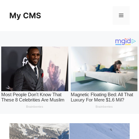
Skip
to
My CMS
Menu
content