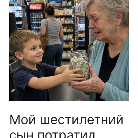
Мой шестилетний
сын потратил