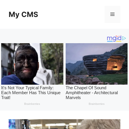
Skip
to
My CMS
Menu
content