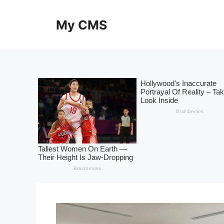
Skip
to
My CMS
content