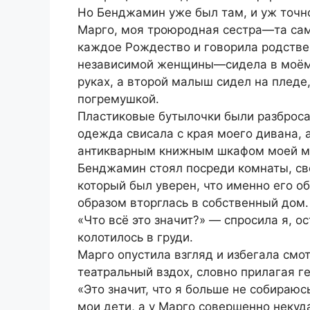
Но Бенджамин уже был там, и уж точно
Марго, моя троюродная сестра—та сам
каждое Рождество и говорила родствен
независимой женщины—сидела в моём
руках, а второй малыш сидел на пледе
погремушкой.
Пластиковые бутылочки были разброса
одежда свисала с края моего дивана,
антикварным книжным шкафом моей м
Бенджамин стоял посреди комнаты, св
который был уверен, что именно его об
образом вторглась в собственный дом.
«Что всё это значит?» — спросила я, о
колотилось в груди.
Марго опустила взгляд и избегала смо
театральный вздох, словно прилагая ге
«Это значит, что я больше не собираюсь
мои дети, а у Марго совершенно некуда