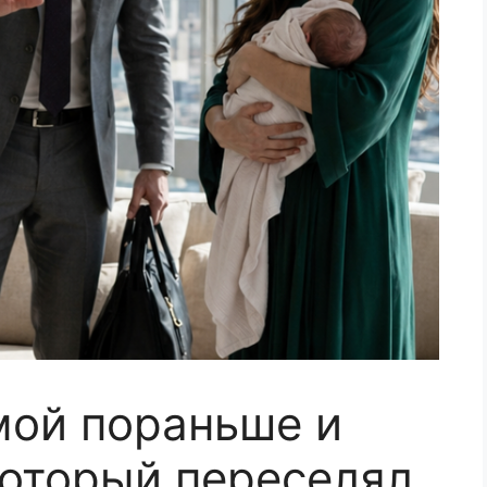
мой пораньше и
который переселял