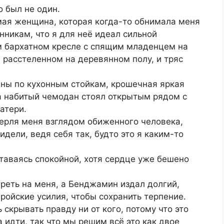
 был не один.
ая женщина, которая когда-то обнимала меня
никам, что я для неё идеал сильной
 бархатном кресле с спящим младенцем на
, расстеленном на деревянном полу, и тряс
ны по кухонным стойкам, крошечная яркая
 а набитый чемодан стоял открытым рядом с
атери.
ерля меня взглядом обиженного человека,
идели, ведя себя так, будто это я каким-то
ставаясь спокойной, хотя сердце уже бешено
треть на меня, а Бенджамин издал долгий,
ройские усилия, чтобы сохранить терпение.
 скрывать правду ни от кого, потому что это
 идти, так что мы решим всё это как двое