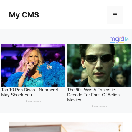
Skip
to
My CMS
Menu
content