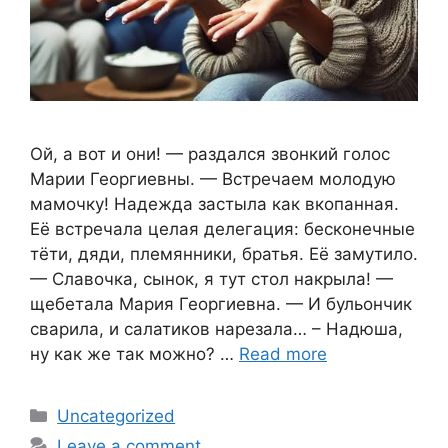
Ой, а вот и они! — раздался звонкий голос
Марии Георгиевны. — Встречаем молодую
мамочку! Надежда застыла как вкопанная.
Её встречала целая делегация: бесконечные
тёти, дяди, племянники, братья. Её замутило.
— Славочка, сынок, я тут стол накрыла! —
щебетала Мария Георгиевна. — И бульончик
сварила, и салатиков нарезала… – Надюша,
ну как же так можно? …
Read more
Categories
Uncategorized
Leave a comment