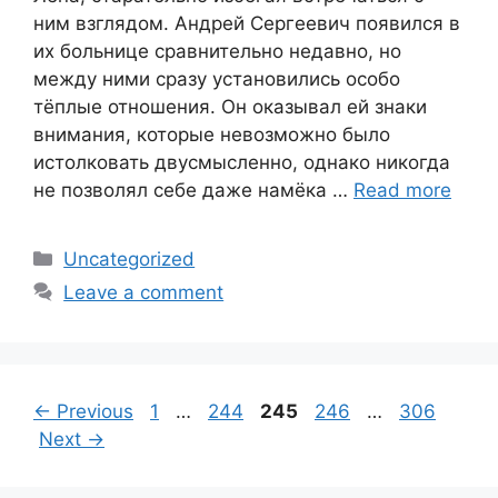
ним взглядом. Андрей Сергеевич появился в
их больнице сравнительно недавно, но
между ними сразу установились особо
тёплые отношения. Он оказывал ей знаки
внимания, которые невозможно было
истолковать двусмысленно, однако никогда
не позволял себе даже намёка …
Read more
Categories
Uncategorized
Leave a comment
Page
Page
Page
Page
Page
←
Previous
1
…
244
245
246
…
306
Next
→