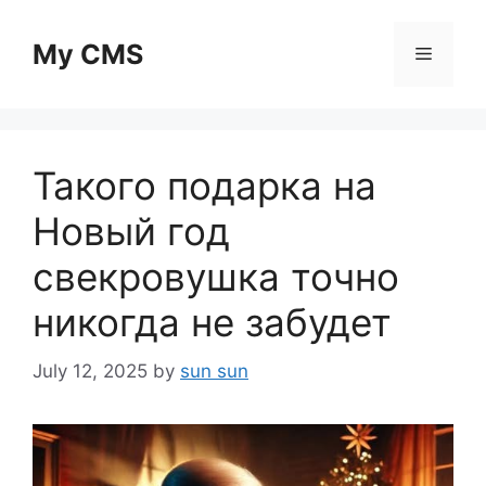
Skip
to
My CMS
Menu
content
Такого подарка на
Новый год
свекровушка точно
никогда не забудет
July 12, 2025
by
sun sun