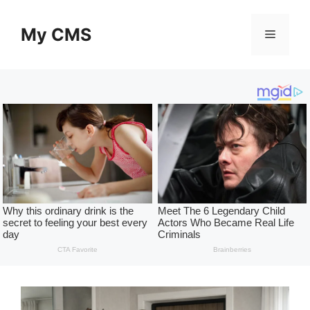
Skip
to
My CMS
Menu
content