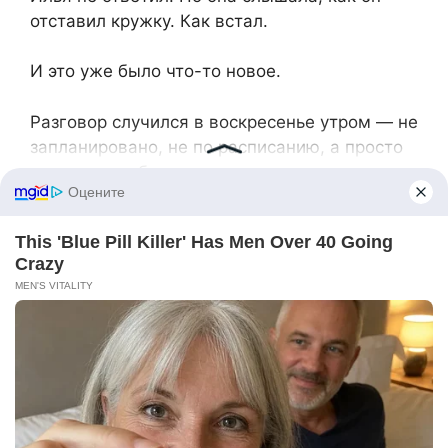
отставил кружку. Как встал.
И это уже было что-то новое.
Разговор случился в воскресенье утром — не
запланировано, не по расписанию, а просто
потому что оба оказались на кухне
одновременно и деваться было некуда.
Илья варил яйца. Арина делала кофе. За
окном шумел город — машины, чьи-то
голоса во дворе, где-то далеко сигналил
грузовик.
— Я думал всю неделю, — сказал он, не
оборачиваясь.