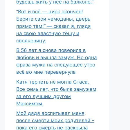
будешь жить у неё на балконе.”
“Вот и всё — цирк окончен!
Берите свои чемоданы, дверь
прямо там!” — сказал я, глядя
на свою властную тёщу и
свояченицу.
В 56 лет я снова поверила в
любовь и вышла замуж. Но одна
фраза мужа на следующее утро
всё во мне перевернула
Катя терпеть не могла Стаса.
Все семь лет, что была замужем
за его лучшим другом
Максимом.
Мой дядя воспитывал меня
после смерти моих родителей –
пока его смерть не раскрыла