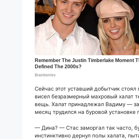
Сейчас этот уставший добытчик стоял 
висел безразмерный махровый халат те
вещь. Халат принадлежал Вадиму — за
месяц трудился на буровой установке 
— Дина? — Стас заморгал так часто, 
инстинктивно дернул полы халата, пыта