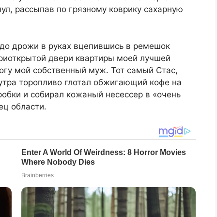
л, рассыпав по грязному коврику сахарную
 до дрожи в руках вцепившись в ремешок
приоткрытой двери квартиры моей лучшей
ногу мой собственный муж. Тот самый Стас,
 утра торопливо глотал обжигающий кофе на
робки и собирал кожаный несессер в «очень
ец области.