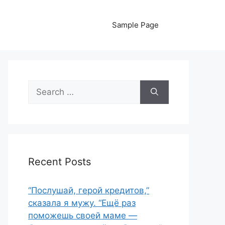
Sample Page
Search
for:
Recent Posts
“Послушай, герой кредитов,”
сказала я мужу. “Ещё раз
поможешь своей маме —