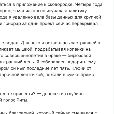
аться в приложение к сковородке. Четыре года
зором, я маниакально изучала аналитику
года я удаленно вела базы данных для крупной
й гонорар за один проект сейчас перекрывал
не ведал. Для него я оставалась застрявшей в
кликает мышкой, подрабатывая копейки на
его совершеннолетия в браке — бирюзовой
автрашний день. Я собиралась подарить ему
ром он ныл последние лет пять. Ключи от
арочной ленточкой, лежали в сумке прямо
отенце принести? — донесся из глубины
 голос Риты.
мых благовоний, который сейчас смешался с