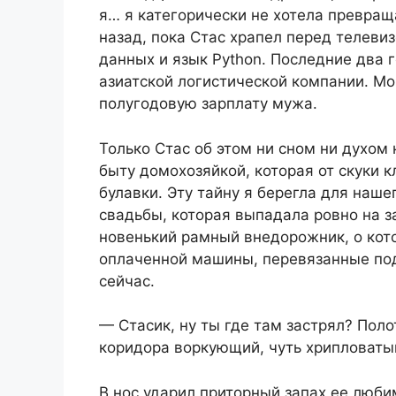
я… я категорически не хотела превращ
назад, пока Стас храпел перед телеви
данных и язык Python. Последние два 
азиатской логистической компании. Мо
полугодовую зарплату мужа.
Только Стас об этом ни сном ни духом 
быту домохозяйкой, которая от скуки 
булавки. Эту тайну я берегла для наш
свадьбы, которая выпадала ровно на з
новенький рамный внедорожник, о кото
оплаченной машины, перевязанные под
сейчас.
— Стасик, ну ты где там застрял? Пол
коридора воркующий, чуть хрипловатый
В нос ударил приторный запах ее люби