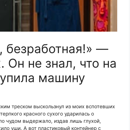
, безработная!» —
 Он не знал, что на
купила машину
ским треском выскользнул из моих вспотевших
терпкого красного сухого ударилась о
ло чудом выдержало, издав лишь глухой,
жило уши. А вот пластиковый контейнер с