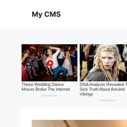
Skip
to
My CMS
content