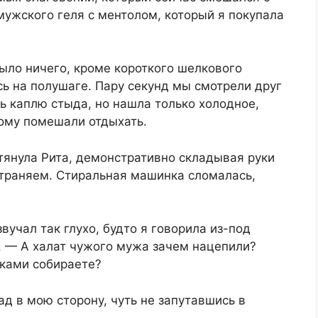
мужского геля с ментолом, который я покупала
ыло ничего, кроме короткого шелкового
сь на полушаге. Пару секунд мы смотрели друг
оть каплю стыда, но нашла только холодное,
ому помешали отдыхать.
отянула Рита, демонстративно складывая руки
страняем. Стиральная машинка сломалась,
вучал так глухо, будто я говорила из-под
. — А халат чужого мужа зачем нацепили?
пками собираете?
д в мою сторону, чуть не запутавшись в