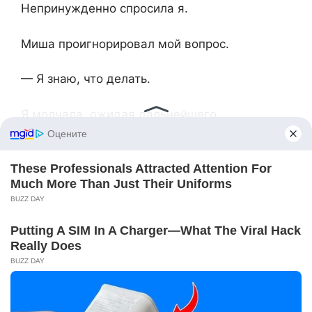
Непринужденно спросила я.
Миша проигнорировал мой вопрос.
— Я знаю, что делать.
Я молчала, ожидая дальнейшего
продолжения.
— Я решил, ты будешь содержать мою
бывшую жену и ребенка за свой счет —
Заявил муж
Я была ошарашена.
— Чего-чего? Ты не обнаглел ли?
— Все это время я помогал своей семье,