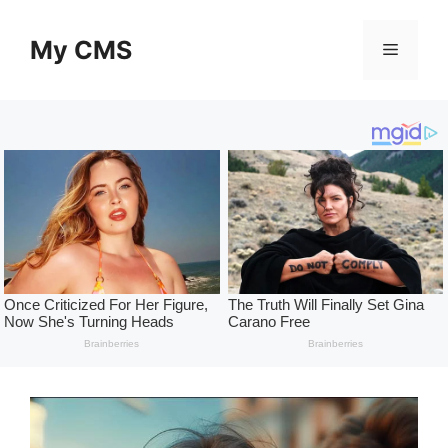
Skip
to
My CMS
Menu
content