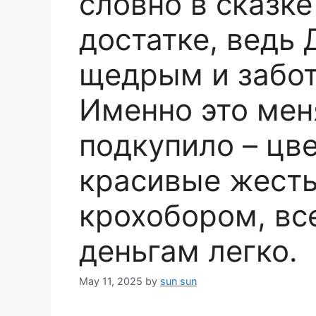
словно в сказке
достатке, ведь
щедрым и забо
Именно это мен
подкупило – цве
красивые жесты
крохобором, вс
деньгам легко.
May 11, 2025
by
sun sun