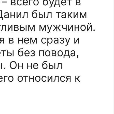
 – всего будет в
 Данил был таким
тливым мужчиной.
я в нем сразу и
ты без повода,
. Он не был
его относился к