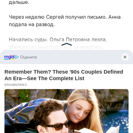
дальше.
Через неделю Сергей получил письмо. Анна
подала на развод.
Начались суды. Ольга Петровна лезла,
убеждала сына бороться за квартиру.
Сергей метался между матерью и женой.
Пытался поговорить с Анной, просил шанс.
Но та была непреклонна:
— Прости. Больше не могу доверять.
Ольга Петровна бесилась. Пыталась
настроить внучку против матери. Но Маша,
хоть и скучала по отцу, держалась за Анну.