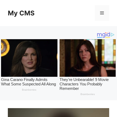
Skip
to
My CMS
Menu
content