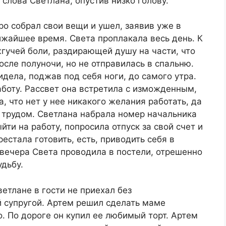
слова Светлана, опустив низко голову.
ро собрал свои вещи и ушел, заявив уже в
лижайшее время. Света проплакала весь день. К
жгучей боли, раздирающей душу на части, что
осле полуночи, но не отправилась в спальню.
идела, поджав под себя ноги, до самого утра.
боту. Рассвет она встретила с изможденным,
, что нет у нее никакого желания работать, да
м трудом. Светлана набрала номер начальника
йти на работу, попросила отпуск за свой счет и
естала готовить, есть, приводить себя в
 вечера Света проводила в постели, отрешенно
удьбу.
ветлане в гости не приехал без
 супругой. Артем решил сделать маме
. По дороге он купил ее любимый торт. Артем