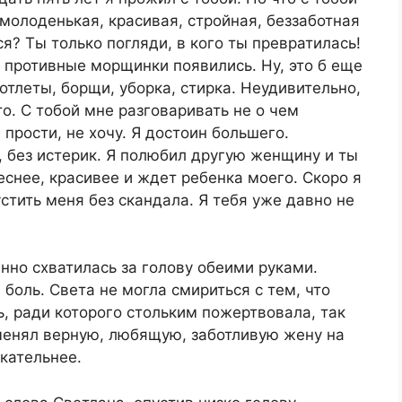
а молоденькая, красивая, стройная, беззаботная
я? Ты только погляди, в кого ты превратилась!
и противные морщинки появились. Ну, это б еще
котлеты, борщи, уборка, стирка. Неудивительно,
о. С тобой мне разговаривать не о чем
 прости, не хочу. Я достоин большего.
 без истерик. Я полюбил другую женщину и ты
еснее, красивее и ждет ребенка моего. Скоро я
стить меня без скандала. Я тебя уже давно не
нно схватилась за голову обеими руками.
оль. Света не могла смириться с тем, что
ь, ради которого стольким пожертвовала, так
оменял верную, любящую, заботливую жену на
екательнее.