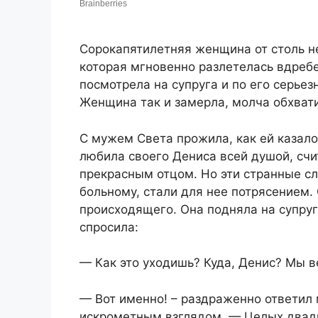
Сорокапятилетняя женщина от столь н
которая мгновенно разлетелась вдребе
посмотрела на супруга и по его серьезн
Женщина так и замерла, молча обхвати
С мужем Света прожила, как ей казалос
любила своего Дениса всей душой, сч
прекрасным отцом. Но эти странные сл
больному, стали для нее потрясением.
происходящего. Она подняла на супру
спросила:
— Как это уходишь? Куда, Денис? Мы в
— Вот именно! – раздраженно ответил 
искрометным взглядом, — Целых двадца