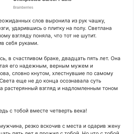
еожиданных слов выронила из рук чашку,
зги, ударившись о плитку на полу. Светлана
ому взгляду поняла, что тот не шутит.
в себя руками.
ь, в счастливом браке, двадцать пять лет. Она
итая его надежным, верным мужем и
ова, словно кнутом, хлестнувшие по самому
 Света еще не до конца осознавала суть
га растерянный взгляд и надломленным тоном
едь с тобой вместе четверть века!
мужчина, резко вскочив с места и одарив жену
ть пять лет я прожил с тобой. Но что с тобой