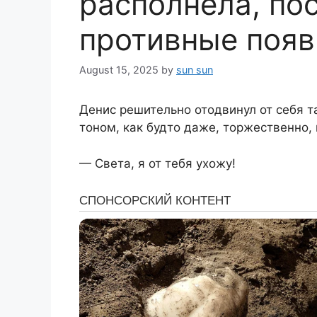
располнела, по
противные поя
August 15, 2025
by
sun sun
Денис решительно отодвинул от себя 
тоном, как будто даже, торжественно, 
— Света, я от тебя ухожу!