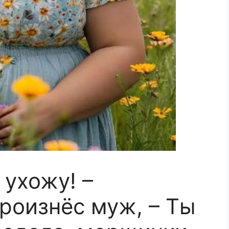
 ухожу! –
роизнёс муж, – Ты