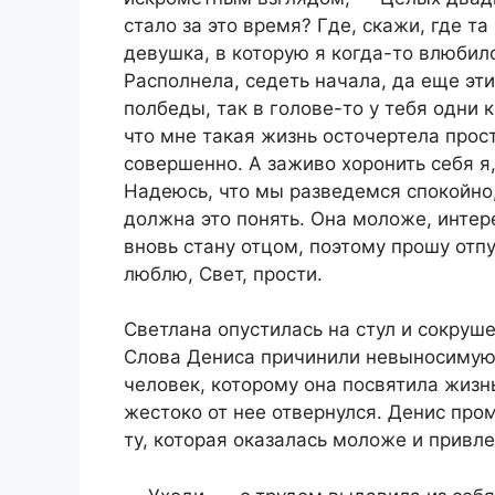
стало за это время? Где, скажи, где т
девушка, в которую я когда-то влюбилс
Располнела, седеть начала, да еще эт
полбеды, так в голове-то у тебя одни 
что мне такая жизнь осточeртелa прост
совершенно. А заживо хоронить себя я,
Надеюсь, что мы разведемся спокойно,
должна это понять. Она моложе, интер
вновь стану отцом, поэтому прошу отпу
люблю, Свет, прости.
Светлана опустилась на стул и сокруше
Слова Дениса причинили невыносимую б
человек, которому она посвятила жизн
жестоко от нее отвернулся. Денис пр
ту, которая оказалась моложе и привл