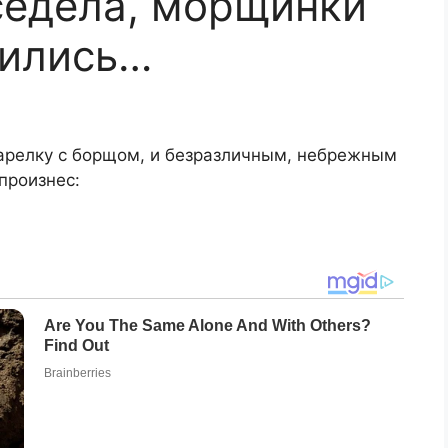
седела, морщинки
вились…
тарелку с борщом, и безразличным, небрежным
произнес: