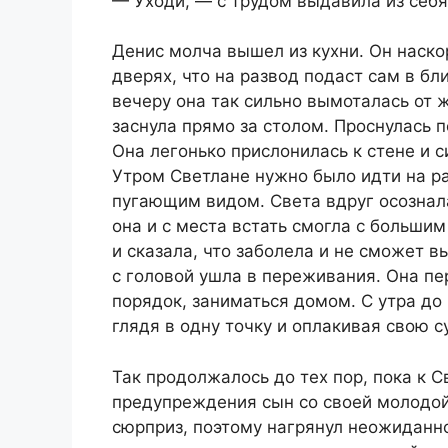
— Уходи, — с трудом выдавила из себя 
Денис молча вышел из кухни. Он наско
дверях, что на развод подаст сам в б
вечеру она так сильно вымоталась от 
заснула прямо за столом. Проснулась п
Она легонько прислонилась к стене и с
Утром Светлане нужно было идти на ра
пугающим видом. Света вдруг осознала
она и с места встать смогла с больши
и сказала, что заболела и не сможет вы
с головой ушла в переживания. Она пер
порядок, заниматься домом. С утра до
глядя в одну точку и оплакивая свою с
Так продолжалось до тех пор, пока к С
предупреждения сын со своей молодой
сюрприз, поэтому нагрянул неожиданно