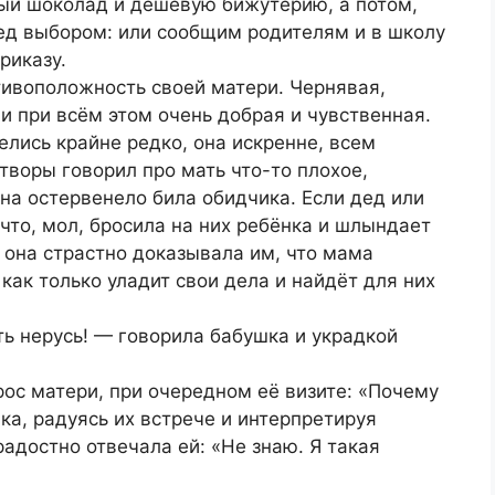
ный шоколад и дешёвую бижутерию, а потом,
ред выбором: или сообщим родителям и в школу
риказу.
тивоположность своей матери. Чернявая,
 и при всём этом очень добрая и чувственная.
елись крайне редко, она искренне, всем
творы говорил про мать что-то плохое,
она остервенело била обидчика. Если дед или
что, мол, бросила на них ребёнка и шлындает
о она страстно доказывала им, что мама
 как только уладит свои дела и найдёт для них
ть нерусь! — говорила бабушка и украдкой
с матери, при очередном её визите: «Почему
ка, радуясь их встрече и интерпретируя
радостно отвечала ей: «Не знаю. Я такая