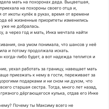
идела мать на похоронах деда. Выцветшая,
приехала на похороны своего отца и,
от икоты кулёк в руках, время от времени
года её жизненные приоритеты изменились
 уже не добралась.
, а через год и мать, Инка мечтала найти
живания, она умом понимала, что шансов у неё
рила и потому продолжала искать.
н когда-либо будет, а вот надежда теплится и
ие, уехал работать за границу, навещает мать
чаще приезжать к нему в гости, переживает за
орогими подарками и ни сном ни духом, что
авсего старшая сестра. Тогда, много лет назад,
 грязного дёргающегося кулька, отдав его Инке
очему? Почему ты Максиму всего не