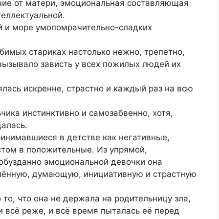
личие от матери, эмоциональная составляющая
теллектуальной.
ей и море умопомрачительно-сладких
юбимых стариках настолько нежно, трепетно,
 вызывало зависть у всех пожилых людей их
лась искренне, страстно и каждый раз на всю
чика инстинктивно и самозабвенно, хотя,
алась.
ринимавшиеся в детстве как негативные,
стом в положительные. Из упрямой,
еобузданно эмоциональной девочки она
лённую, думающую, инициативную и страстную
о то, что она не держала на родительницу зла,
и всё реже, и всё время пыталась её перед