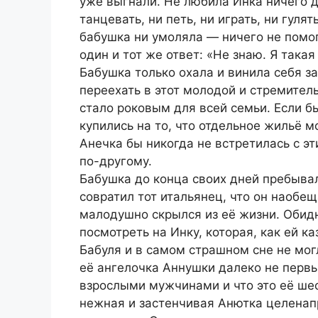
уже выгнали. Не любила Инка ничего д
танцевать, ни петь, ни играть, ни гулят
бабушка ни умоляла — ничего не помо
один и тот же ответ: «Не знаю. Я такая
Бабушка только охала и винила себя з
переехать в этот молодой и стремитель
стало роковым для всей семьи. Если бы
купились на то, что отдельное жильё 
Анечка бы никогда не встретилась с эт
по-другому.
Бабушка до конца своих дней пребыва
совратил тот итальянец, что он наобещ
малодушно скрылся из её жизни. Обидн
посмотреть на Инку, которая, как ей ка
Бабуля и в самом страшном сне не могл
её ангелочка Аннушки далеко не первы
взрослыми мужчинами и что это её шес
нежная и застенчивая Анютка целенап