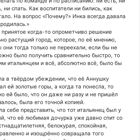
елать по команде и по расписанию: ни есть, ни
ь, ни спать. Как воспитатели ни бились, как
гало. На вопрос «Почему?» Инка всегда давала
 родилась.»
а принятое когда-то опрометчиво решение
но растущий город, которое, по её мнению,
 они тогда только не переехали, если бы не
можно было получить сравнительно быстро, то
им итальянцем и всё, абсолютно всё, было бы
ла в твёрдом убеждении, что её Аннушку
ал ей золотые горы, а когда та понесла, то
о ей было, что он даже ни разу и не пришёл
залось, была его точной копией.
а себе представить, что тот итальянец был у
й, что её любимая дочурка уже давно спит со
тнадцатилетняя, белокурая, спокойная,
равленно и изощрённо совращала того