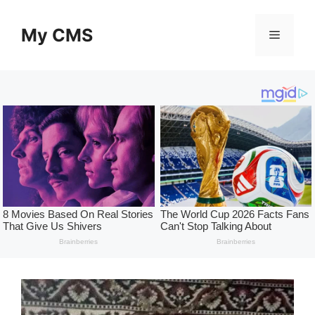
Skip
to
My CMS
Menu
content