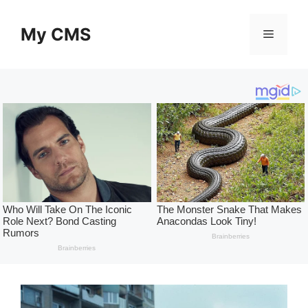
Skip
to
My CMS
Menu
content