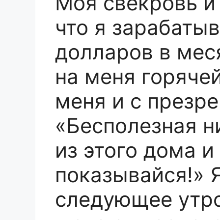
Моя свекровь и
что я зарабаты
долларов в мес
на меня горяче
меня и с презре
«Бесполезная н
из этого дома и
показывайся!» 
следующее утро