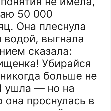
 понятия не имела,
ваю 50 000
яц. Она плеснула
й водой, выгнала
нием сказала:
ищенка! Убирайся
 никогда больше не
Я ушла — но на
 она проснулась в