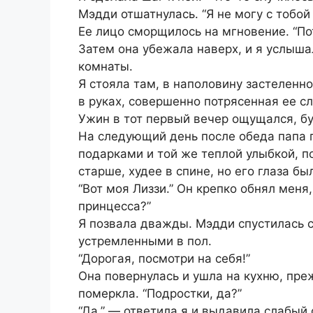
Мэдди отшатнулась. “Я не могу с тобой 
Ее лицо сморщилось на мгновение. “Пот
Затем она убежала наверх, и я услышал
комнаты.
Я стояла там, в наполовину застеленно
в руках, совершенно потрясенная ее с
Ужин в тот первый вечер ощущался, бу
На следующий день после обеда папа 
подарками и той же теплой улыбкой, по
старше, худее в спине, но его глаза б
“Вот моя Лиззи.” Он крепко обнял меня
принцесса?”
Я позвала дважды. Мэдди спустилась с
устремленными в пол.
“Дорогая, посмотри на себя!”
Она повернулась и ушла на кухню, пре
померкла. “Подростки, да?”
“Да,” — ответила я и выдавила слабый 