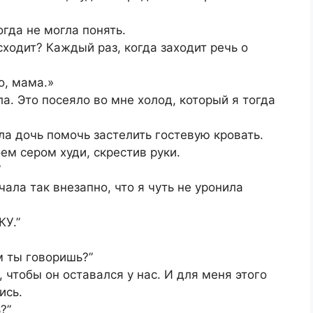
огда не могла понять.
сходит? Каждый раз, когда заходит речь о
о, мама.»
ла. Это посеяло во мне холод, который я тогда
а дочь помочь застелить гостевую кровать.
ем сером худи, скрестив руки.
”
ала так внезапно, что я чуть не уронила
КУ.”
м ты говоришь?”
у, чтобы он оставался у нас. И для меня этого
ись.
?”