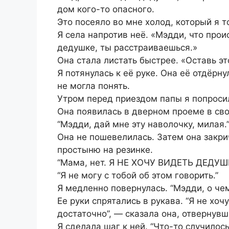
дом кого-то опасного.
Это посеяло во мне холод, который я т
Я села напротив неё. «Мэдди, что прои
дедушке, ты расстраиваешься.»
Она стала листать быстрее. «Оставь эт
Я потянулась к её руке. Она её отдёрну
не могла понять.
Утром перед приездом папы я попросил
Она появилась в дверном проеме в сво
“Мэдди, дай мне эту наволочку, милая.
Она не пошевелилась. Затем она закрич
простыню на резинке.
“Мама, нет. Я НЕ ХОЧУ ВИДЕТЬ ДЕДУШ
“Я не могу с тобой об этом говорить.”
Я медленно повернулась. “Мэдди, о че
Ее руки спрятались в рукава. “Я не хоч
достаточно”, — сказала она, отвернувш
Я сделала шаг к ней. “Что-то случилось