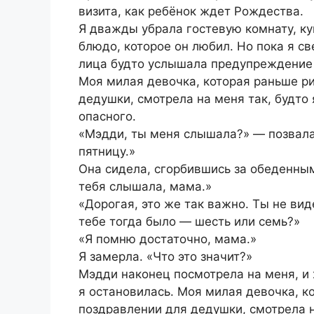
визита, как ребёнок ждет Рождества.
Я дважды убрала гостевую комнату, ку
блюдо, которое он любил. Но пока я с
лица будто услышала предупреждение 
Моя милая девочка, которая раньше р
дедушки, смотрела на меня так, будто
опасного.
«Мэдди, ты меня слышала?» — позвала 
пятницу.»
Она сидела, сгорбившись за обеденным
тебя слышала, мама.»
«Дорогая, это же так важно. Ты не вид
тебе тогда было — шесть или семь?»
«Я помню достаточно, мама.»
Я замерла. «Что это значит?»
Мэдди наконец посмотрела на меня, и х
я остановилась. Моя милая девочка, 
поздравлении для дедушки, смотрела н