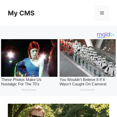
Skip
to
My CMS
Menu
content