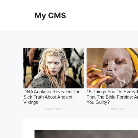
Skip
to
My CMS
content