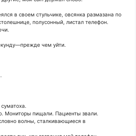
еялся в своем стульчике, овсянка размазана по
столешнице, полусонный, листал телефон.
ючи.
екунду—прежде чем уйти.
.
 суматоха.
но. Мониторы пищали. Пациенты звали.
словно волны, сталкивающиеся в