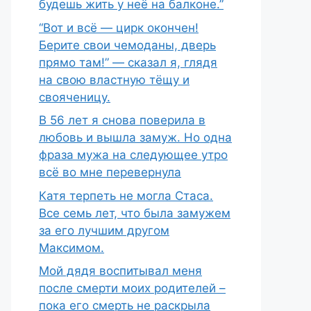
будешь жить у неё на балконе.”
“Вот и всё — цирк окончен!
Берите свои чемоданы, дверь
прямо там!” — сказал я, глядя
на свою властную тёщу и
свояченицу.
В 56 лет я снова поверила в
любовь и вышла замуж. Но одна
фраза мужа на следующее утро
всё во мне перевернула
Катя терпеть не могла Стаса.
Все семь лет, что была замужем
за его лучшим другом
Максимом.
Мой дядя воспитывал меня
после смерти моих родителей –
пока его смерть не раскрыла