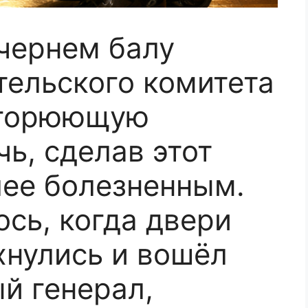
чернем балу
тельского комитета
 горюющую
ь, сделав этот
ее болезненным.
ось, когда двери
хнулись и вошёл
й генерал,