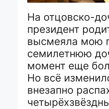
На отцовско-до
президент роди
высмеяла мою
семилетнюю доч
момент еще бол
Но всё изменил
внезапно распа
четырёхзвёздны