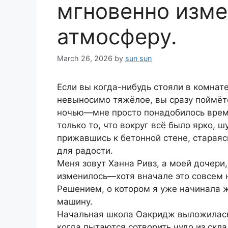
мгновенно изме
атмосферу.
March 26, 2026
by
sun sun
Если вы когда-нибудь стояли в комнате
невыносимо тяжёлое, вы сразу поймёте
ночью—мне просто понадобилось время
только то, что вокруг всё было ярко, 
прижавшись к бетонной стене, стараяс
для радости.
Меня зовут Ханна Ривз, а моей дочери,
изменилось—хотя вначале это совсем н
Решением, о котором я уже начинала ж
машину.
Начальная школа Оакридж выложилась 
когда пытаются сотворить чудо из скл