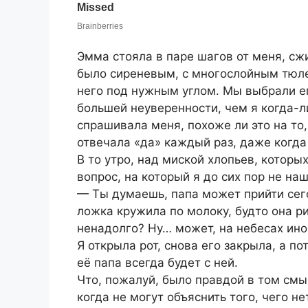
Эмма стояла в паре шагов от меня, сж
было сиреневым, с многослойным тюле
него под нужным углом. Мы выбрали ег
большей неуверенности, чем я когда-л
спрашивала меня, похоже ли это на то,
отвечала «да» каждый раз, даже когда
В то утро, над миской хлопьев, которы
вопрос, на который я до сих пор не на
— Ты думаешь, папа может прийти сего
ложка кружила по молоку, будто она р
ненадолго? Ну… может, на небесах ин
Я открыла рот, снова его закрыла, а п
её папа всегда будет с ней.
Что, пожалуй, было правдой в том смыс
когда не могут объяснить того, чего нет