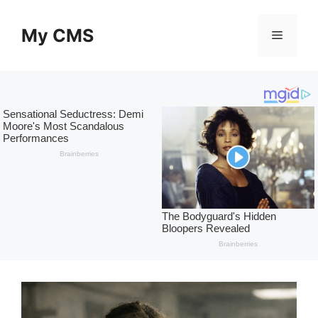
Skip
to
My CMS
Menu
content