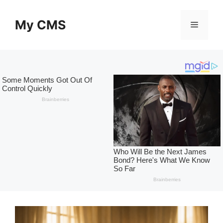
Skip
to
My CMS
Menu
content