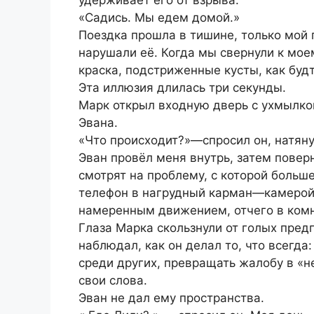
удерживает его от взрыва.
«Садись. Мы едем домой.»
Поездка прошла в тишине, только мой
нарушали её. Когда мы свернули к мо
краска, подстриженные кусты, как будт
Эта иллюзия длилась три секунды.
Марк открыл входную дверь с ухмылкой
Эвана.
«Что происходит?»—спросил он, натяну
Эван провёл меня внутрь, затем поверн
смотрят на проблему, с которой больше
телефон в нагрудный карман—камерой
намеренным движением, отчего в комна
Глаза Марка скользнули от голых пред
наблюдал, как он делал то, что всегда
среди других, превращать жалобу в «н
свои слова.
Эван не дал ему пространства.