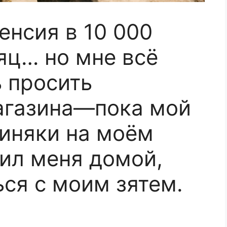
пенсия в 10 000
яц… но мне всё
 просить
агазина—пока мой
синяки на моём
щил меня домой,
ься с моим зятем.