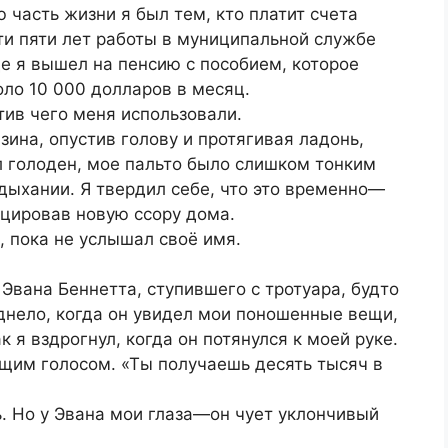
 часть жизни я был тем, кто платит счета
ти пяти лет работы в муниципальной службе
е я вышел на пенсию с пособием, которое
ло 10 000 долларов в месяц.
тив чего меня использовали.
азина, опустив голову и протягивая ладонь,
л голоден, мое пальто было слишком тонким
 дыхании. Я твердил себе, что это временно—
оцировав новую ссору дома.
, пока не услышал своё имя.
 Эвана Беннетта, ступившего с тротуара, будто
еднело, когда он увидел мои поношенные вещи,
к я вздрогнул, когда он потянулся к моей руке.
им голосом. «Ты получаешь десять тысяч в
ь. Но у Эвана мои глаза—он чует уклончивый