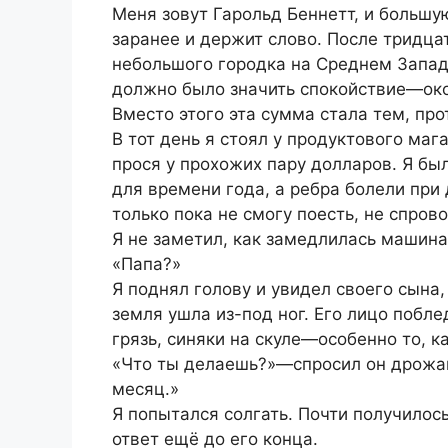
Меня зовут Гарольд Беннетт, и большую
заранее и держит слово. После тридца
небольшого городка на Среднем Запад
должно было значить спокойствие—око
Вместо этого эта сумма стала тем, про
В тот день я стоял у продуктового маг
прося у прохожих пару долларов. Я бы
для времени года, а ребра болели при
только пока не смогу поесть, не спров
Я не заметил, как замедлилась машина
«Папа?»
Я поднял голову и увидел своего сына,
земля ушла из-под ног. Его лицо побл
грязь, синяки на скуле—особенно то, ка
«Что ты делаешь?»—спросил он дрожащ
месяц.»
Я попытался солгать. Почти получилос
ответ ещё до его конца.