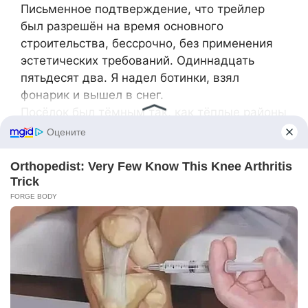
Письменное подтверждение, что трейлер
был разрешён на время основного
строительства, бессрочно, без применения
эстетических требований. Одиннадцать
пятьдесят два. Я надел ботинки, взял
фонарик и вышел в снег.
Посёлок был тёмным так, как тёплые районы
быть не привыкли. Ни парового выхлопа из
вентиляционных отверстий котлов, ни
низкого машинного гула под зимней
тишиной. Только ветер, гуляющий по
крышам, и особая тишина сорока семи
домов, которые ждут. Снег снова засыпал
люк, словно земля пыталась сделать его
обыкновенным. Я смёл снег, приподнял
крышку. Клапан лежал там, холодный и
терпеливый, ровно на том же месте, где был
последние шестьдесят лет.