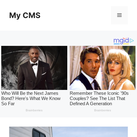
Skip
to
My CMS
Menu
content