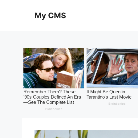
Skip
to
My CMS
content