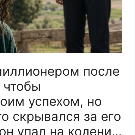
миллионером после
, чтобы
воим успехом, но
то скрывался за его
он упал на колени…