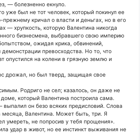
ез, — болезненно екнуло.
 уже был не тот человек, который покинул ее
-прежнему кричал о власти и деньгах, но в его
зах — хрупкость, которую Валентина никогда
енного бизнесмена, выбравшего свою империю
бопытством, ожидая крика, обвинений,
 демонстрации превосходства. Но то, что
ат опустился на колени в грязную землю и
ос дрожал, но был тверд, защищая свое
имым. Родриго не сел; казалось, он даже не
 доме, который Валентина построила сама.
 выпалил он безо всяких предисловий. Слова
а месяца, Валентина. Может быть, три. Я
ел умереть, не попросив у тебя прощения».
ила удар в живот, но ее инстинкт выживания не