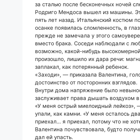
за сталью после бесконечных ночей сл
Родриго Мендоса вышел из машины. Это
пять лет назад. Итальянский костюм по
осанке появилась сломленность, в гла
прежде не замечала у этого самоувер
вместо брака. Соседи наблюдали с лю
возможно, какой-нибудь высокомерной
произошло, лишило их дара речи: магн
заплакал, как потерянный ребенок.
«Заходи», — приказала Валентина, гол
достоинство от посторонних взглядов.
Внутри дома напряжение было невынос
заслуживает права дышать воздухом в
«У меня острый миелоидный лейкоз», —
упали, как камни. «У меня осталось дв
приехал… я приехал, потому что не хот
Валентина почувствовала, будто получ
дал ей упасть.