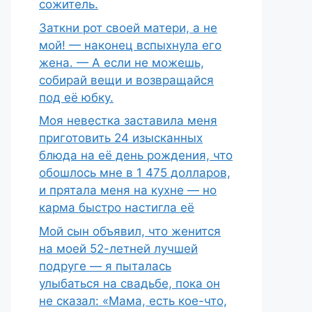
сожитель.
Заткни рот своей матери, а не
мой! — наконец вспыхнула его
жена. — А если не можешь,
собирай вещи и возвращайся
под её юбку.
Моя невестка заставила меня
приготовить 24 изысканных
блюда на её день рождения, что
обошлось мне в 1 475 долларов,
и прятала меня на кухне — но
карма быстро настигла её
Мой сын объявил, что женится
на моей 52-летней лучшей
подруге — я пыталась
улыбаться на свадьбе, пока он
не сказал: «Мама, есть кое-что,