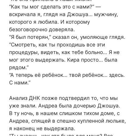
“Как ты мог сделать это с нами?” —
вскричала я, глядя на Джошуа… мужчину,
которого я любила. И которому
безоговорочно доверяла.
“Я был потерян,” сказал он, умоляюще глядя.
“Смотреть, как ты проходишь все эти
процедуры, видеть, как тебе больно… Я не
мог этого выдержать. Кира просто… была
рядом.”
“А теперь её ребёнок… твой ребёнок… здесь.
С нами.”
Анализ ДНК позже подтвердил то, что мы
уже знали. Андреа была дочерью Джошуа.
В ту ночь, в нашем слишком тихом доме, с
Андреа, спящей в спешно купленной люльке,
я наконец не выдержала.
“Ты знаешь, как это было для меня? Все