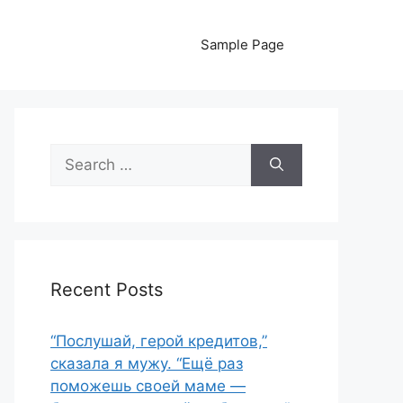
Sample Page
Search
for:
Recent Posts
“Послушай, герой кредитов,”
сказала я мужу. “Ещё раз
поможешь своей маме —