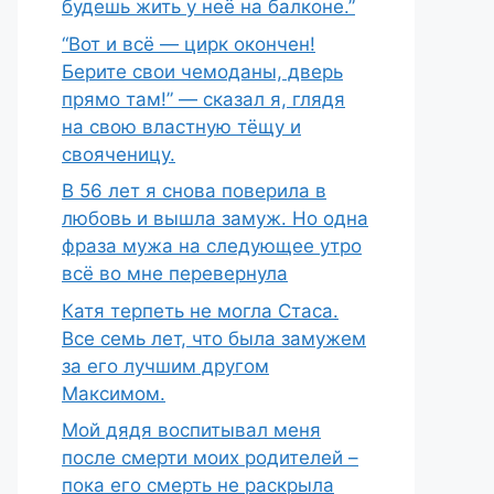
будешь жить у неё на балконе.”
“Вот и всё — цирк окончен!
Берите свои чемоданы, дверь
прямо там!” — сказал я, глядя
на свою властную тёщу и
свояченицу.
В 56 лет я снова поверила в
любовь и вышла замуж. Но одна
фраза мужа на следующее утро
всё во мне перевернула
Катя терпеть не могла Стаса.
Все семь лет, что была замужем
за его лучшим другом
Максимом.
Мой дядя воспитывал меня
после смерти моих родителей –
пока его смерть не раскрыла