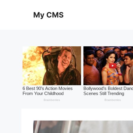
Skip
to
My CMS
content