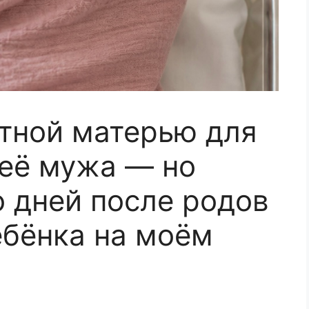
атной матерью для
 её мужа — но
о дней после родов
ебёнка на моём