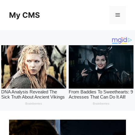
Skip
to
My CMS
Menu
content