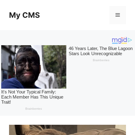
Skip
to
My CMS
Menu
content