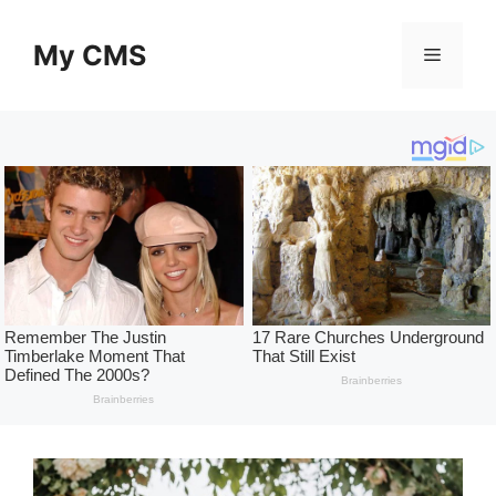
Skip
to
My CMS
Menu
content