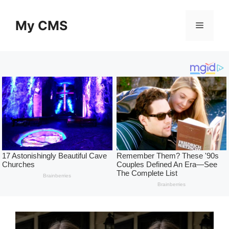
Skip
to
My CMS
Menu
content