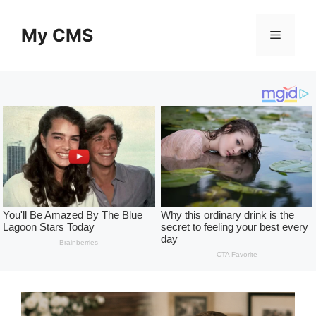
Skip
to
My CMS
Menu
content