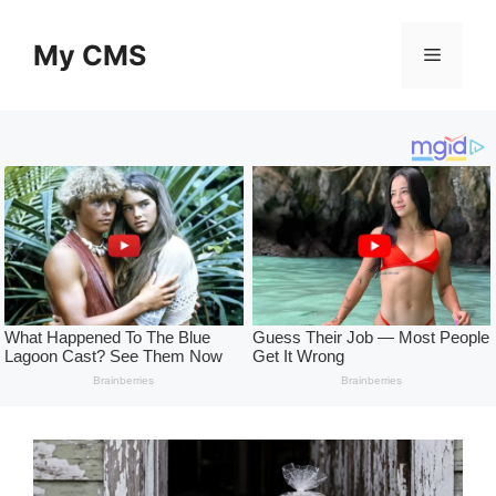
Skip
to
My CMS
Menu
content