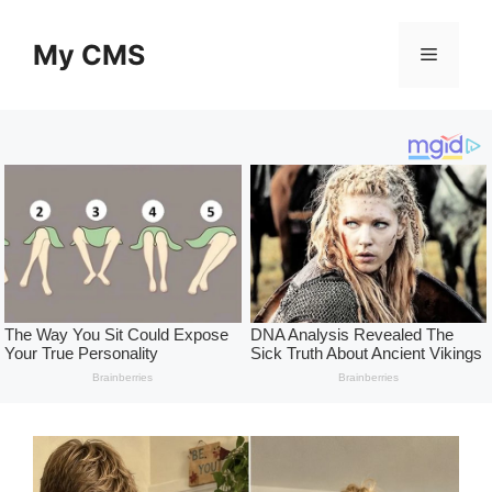
Skip
to
My CMS
Menu
content