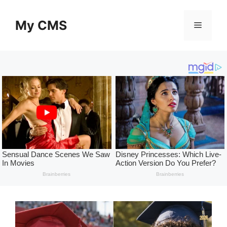
Skip
to
My CMS
Menu
content