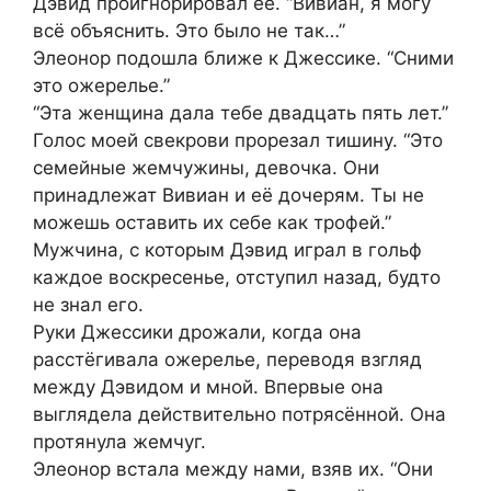
Дэвид проигнорировал её. “Вивиан, я могу
всё объяснить. Это было не так…”
Элеонор подошла ближе к Джессике. “Сними
это ожерелье.”
“Эта женщина дала тебе двадцать пять лет.”
Голос моей свекрови прорезал тишину. “Это
семейные жемчужины, девочка. Они
принадлежат Вивиан и её дочерям. Ты не
можешь оставить их себе как трофей.”
Мужчина, с которым Дэвид играл в гольф
каждое воскресенье, отступил назад, будто
не знал его.
Руки Джессики дрожали, когда она
расстёгивала ожерелье, переводя взгляд
между Дэвидом и мной. Впервые она
выглядела действительно потрясённой. Она
протянула жемчуг.
Элеонор встала между нами, взяв их. “Они