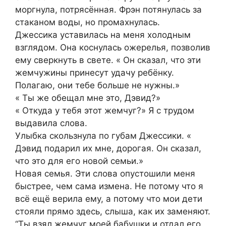
моргнула, потрясённая. Фрэн потянулась за
стаканом воды, но промахнулась.
Джессика уставилась на меня холодным
взглядом. Она коснулась ожерелья, позволив
ему сверкнуть в свете. « Он сказал, что эти
жемчужины принесут удачу ребёнку.
Полагаю, они тебе больше не нужны.»
« Ты же обещал мне это, Дэвид?»
« Откуда у тебя этот жемчуг?» Я с трудом
выдавила слова.
Улыбка скользнула по губам Джесcики. «
Дэвид подарил их мне, дорогая. Он сказал,
что это для его новой семьи.»
Новая семья. Эти слова опустошили меня
быстрее, чем сама измена. Не потому что я
всё ещё верила ему, а потому что мои дети
стояли прямо здесь, слыша, как их заменяют.
“Ты взял жемчуг моей бабушки и отдал его