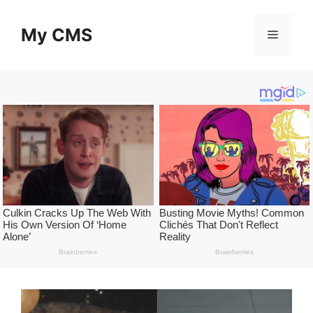
Skip
to
My CMS
Menu
content