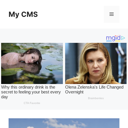
Skip
to
My CMS
Menu
content