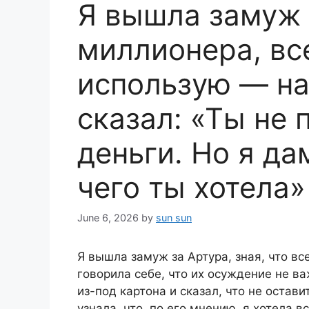
Я вышла замуж 
миллионера, все
использую — на
сказал: «Ты не
деньги. Но я да
чего ты хотела»
June 6, 2026
by
sun sun
Я вышла замуж за Артура, зная, что все
говорила себе, что их осуждение не ва
из-под картона и сказал, что не остави
узнала, что, по его мнению, я хотела в