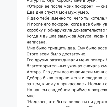
Артур толкнул коробку мне в руки.
«Открой ее после моих похорон», — ск
Два дня спустя мой муж умер.
Я даю тебе именно то, чего ты хотела.
И после его похорон, когда все были у
коробку и обнаружила доказательство 
Когда я вышла замуж за Артура, люди 
написана.
Мне было тридцать два. Ему было вос
Этого всем было достаточно.
Его друзья разглядывали меня поверх 
благотворительных ужинах сначала смо
Артура. Его дети возненавидели меня е
Дебора была старше меня и следила за
за тем, к чему я прикасалась. Норман
На нашем свадебном приёме я разрезал
мне.
“Надеюсь, что бы за число ты ни держал