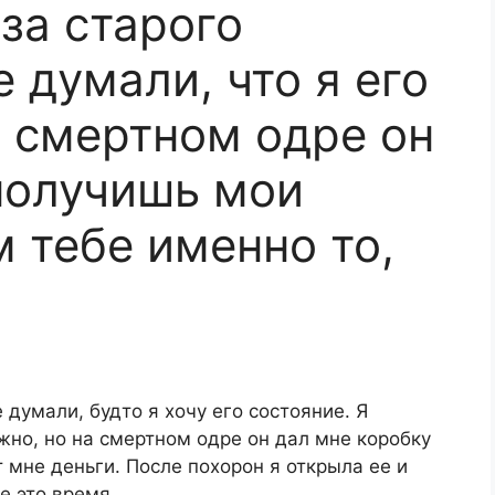
за старого
 думали, что я его
 смертном одре он
 получишь мои
м тебе именно то,
 думали, будто я хочу его состояние. Я
жно, но на смертном одре он дал мне коробку
т мне деньги. После похорон я открыла ее и
се это время.