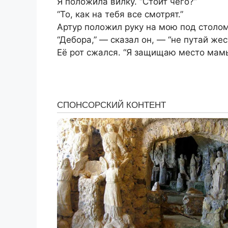
Я положила вилку. “Стоит чего?”
“То, как на тебя все смотрят.”
Артур положил руку на мою под столом
“Дебора,” — сказал он, — “не путай жес
Её рот сжался. “Я защищаю место мамы