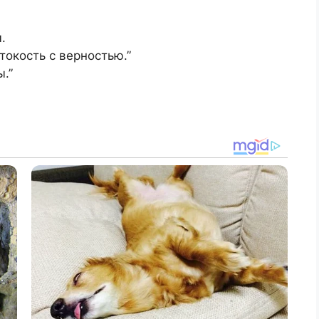
.
токость с верностью.”
.”