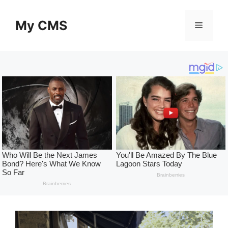
Skip
to
My CMS
Menu
content