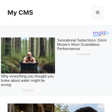
Skip
to
My CMS
Menu
content