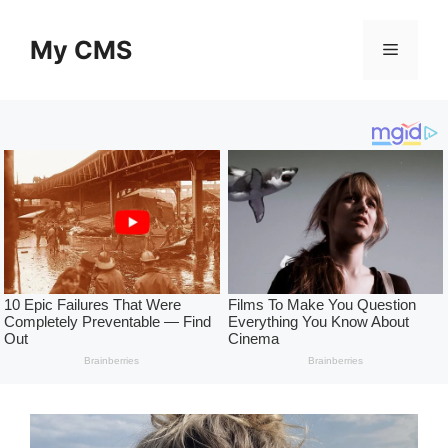
Skip
to
My CMS
Menu
content