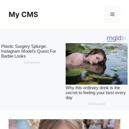
Skip
to
My CMS
Menu
content